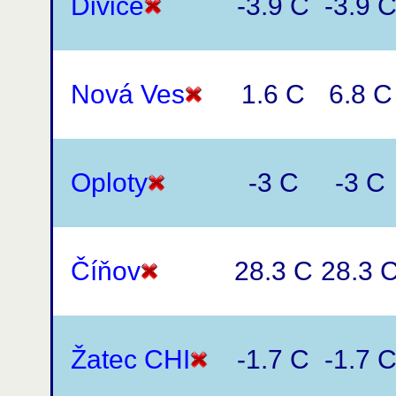
Divice
-3.9 C
-3.9 
Nová Ves
1.6 C
6.8 C
Oploty
-3 C
-3 C
Číňov
28.3 C
28.3 
Žatec CHI
-1.7 C
-1.7 