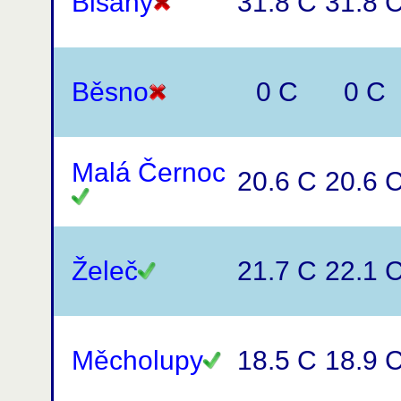
Blšany
31.8 C
31.8 
Běsno
0 C
0 C
Malá Černoc
20.6 C
20.6 
Želeč
21.7 C
22.1 
Měcholupy
18.5 C
18.9 