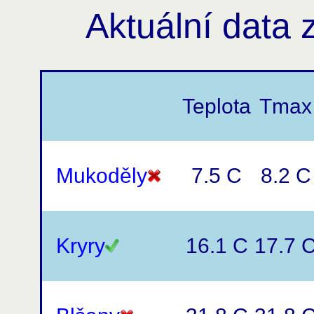
Aktuální data 
Teplota
Tmax
Mukoděly
7.5 C
8.2 C
Kryry
16.1 C
17.7 