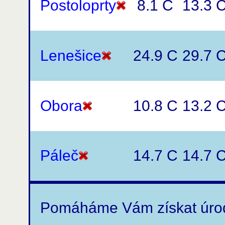
Postoloprty
8.1 C
13.3 
Lenešice
24.9 C
29.7 
Obora
10.8 C
13.2 
Páleč
14.7 C
14.7 
Pomáháme Vám získat úro