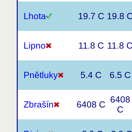
Lhota
19.7 C
19.8 
Lipno
11.8 C
11.8 
Pnětluky
5.4 C
6.5 C
6408
Zbrašín
6408 C
C